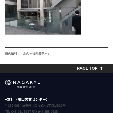
前の情報 :
「永久～社内慶事～」
PAGE TOP
■本社（川口営業センター）
〒332-0034 埼玉県川口市並木1丁目1番32号
TEL.048-251-5757 FAX.048-258-0635