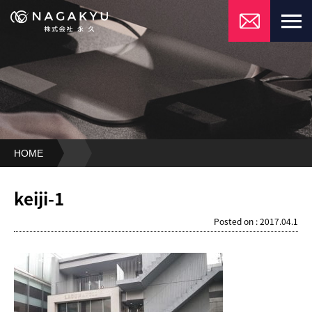
HOME
keiji-
1
keiji-1
Posted on : 2017.04.1