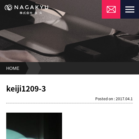
HOME
keiji1209-
3
keiji1209-3
Posted on : 2017.04.1