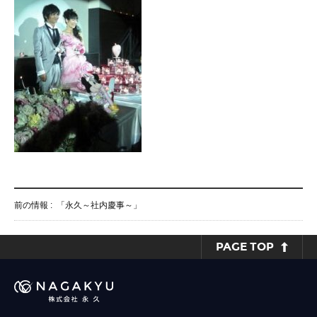
前の情報 :
「永久～社内慶事～」
PAGE TOP