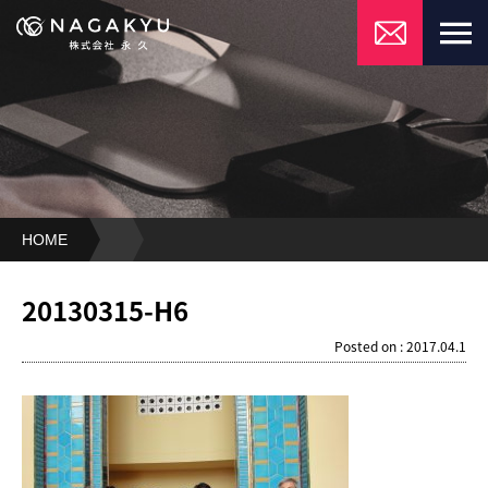
HOME
20130315-
H6
20130315-H6
Posted on : 2017.04.1