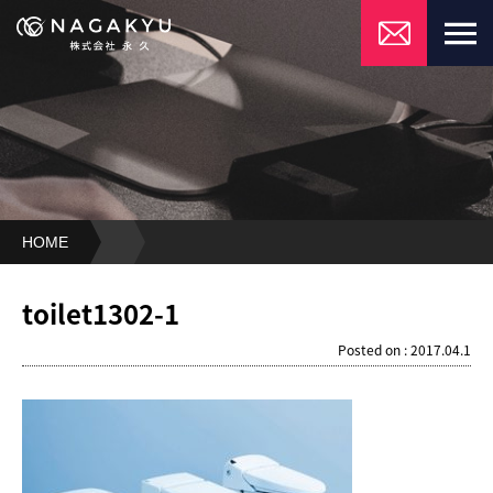
HOME
toilet1302-
1
toilet1302-1
Posted on : 2017.04.1