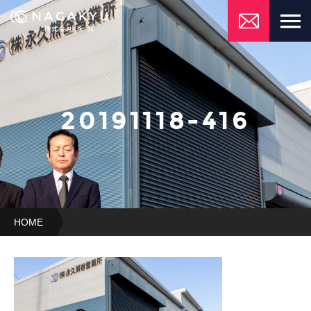
20191118-416
HOME
20191118-
416