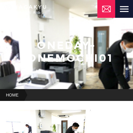
ONEDAY-
YONEMOCHI01
HOME
oneday-
yonemochi01