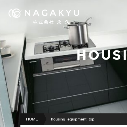
HOUS
HOME
housing_equipment_top