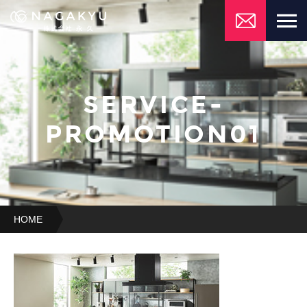
SERVICE-
PROMOTION01
HOME
service-
promotion01