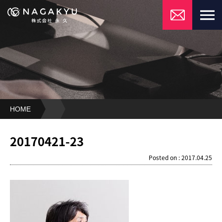
HOME
20170421-
23
20170421-23
Posted on : 2017.04.25