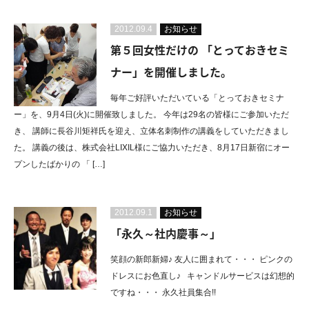
2012.09.4
お知らせ
第５回女性だけの 「とっておきセミ
ナー」を開催しました。
毎年ご好評いただいている「とっておきセミナ
ー」を、9月4日(火)に開催致しました。 今年は29名の皆様にご参加いただ
き、 講師に長谷川矩祥氏を迎え、立体名刺制作の講義をしていただきまし
た。 講義の後は、株式会社LIXIL様にご協力いただき、8月17日新宿にオー
プンしたばかりの 「 […]
2012.09.1
お知らせ
「永久～社内慶事～」
笑顔の新郎新婦♪ 友人に囲まれて・・・ ピンクの
ドレスにお色直し♪ キャンドルサービスは幻想的
ですね・・・ 永久社員集合!!