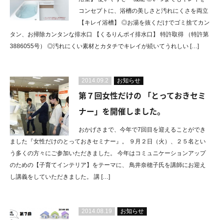
コンセプトに、浴槽の美しさと汚れにくさを両立
【キレイ浴槽】 ◎お湯を抜くだけでゴミ捨てカン
タン、お掃除カンタンな排水口 【くるりんポイ排水口】 特許取得 （特許第
3886055号） ◎汚れにくい素材とカタチでキレイが続いてうれしい […]
2014.09.2
お知らせ
第７回女性だけの 「とっておきセミ
ナー」を開催しました。
おかげさまで、今年で7回目を迎えることができ
ました『女性だけのとっておきセミナー』。 ９月２日（火）、２５名とい
う多くの方々にご参加いただきました。 今年はコミュニケーションアップ
のための【子育てインテリア】をテーマに、 鳥井奈穂子氏を講師にお迎え
し講義をしていただきました。 講 […]
2014.08.19
お知らせ