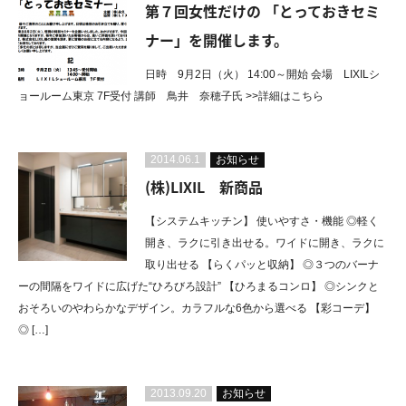
第７回女性だけの 「とっておきセミ
ナー」を開催します。
日時 9月2日（火） 14:00～開始 会場 LIXILシ
ョールーム東京 7F受付 講師 鳥井 奈穂子氏 >>詳細はこちら
2014.06.1
お知らせ
(株)LIXIL 新商品
【システムキッチン】 使いやすさ・機能 ◎軽く
開き、ラクに引き出せる。ワイドに開き、ラクに
取り出せる 【らくパッと収納】 ◎３つのバーナ
ーの間隔をワイドに広げた“ひろびろ設計” 【ひろまるコンロ】 ◎シンクと
おそろいのやわらかなデザイン。カラフルな6色から選べる 【彩コーデ】
◎ […]
2013.09.20
お知らせ