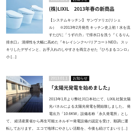
(株)LIXIL 2013年春の新商品
【システムキッチン】 サンヴァリエ(リシェ
ル） ※2013年2月発売 キッチン史上初！水を流
すたびに「うずの力」で排水口を洗う『くるりん
排水口』 清掃性を大幅に高めた『キレイシンク+バリアコートNEO』 スッ
キリしたデザインと、お手入れのしやすさを両立させた『ひろまるコンロ』
小 […]
2013.01.1
お知らせ
「太陽光発電を始めました」
2013年1月より弊社川口本社にて、LIXIL社製太陽
光パネルによる太陽光発電を開始致しました。 発
電出力「10.6KW」設備名称「永久発電所」とし
て、 経済産業省から再生可能エネルギー発電設備の認定を受け、順調に運
転しております。 エコで地球にやさしい活動を、今後も続けてまいり […]